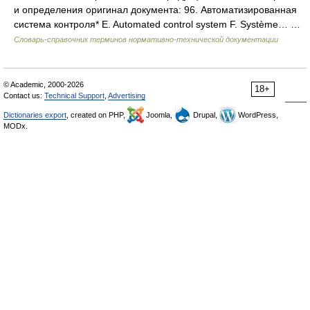
и определения оригинал документа: 96. Автоматизированная
система контроля* E. Automated control system F. Système… …
Словарь-справочник терминов нормативно-технической документации
© Academic, 2000-2026
18+
Contact us:
Technical Support
,
Advertising
Dictionaries export
, created on PHP,
Joomla,
Drupal,
WordPress,
MODx.