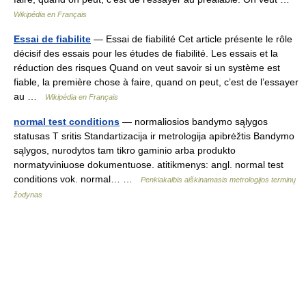
Wikipédia en Français
Essai de fiabilite
— Essai de fiabilité Cet article présente le rôle
décisif des essais pour les études de fiabilité. Les essais et la
réduction des risques Quand on veut savoir si un système est
fiable, la première chose à faire, quand on peut, c’est de l’essayer
au …
Wikipédia en Français
normal test conditions
— normaliosios bandymo sąlygos
statusas T sritis Standartizacija ir metrologija apibrėžtis Bandymo
sąlygos, nurodytos tam tikro gaminio arba produkto
normatyviniuose dokumentuose. atitikmenys: angl. normal test
conditions vok. normal… …
Penkiakalbis aiškinamasis metrologijos terminų
žodynas