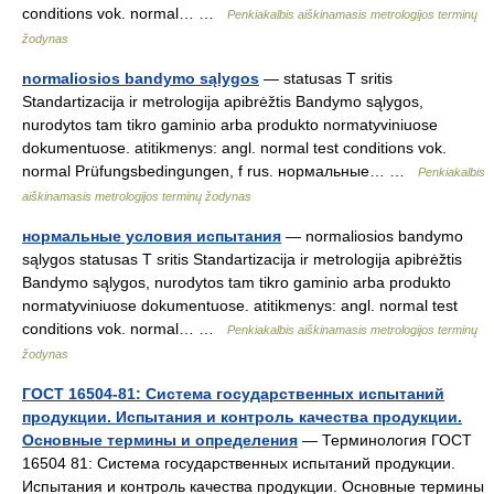
conditions vok. normal… …
Penkiakalbis aiškinamasis metrologijos terminų
žodynas
normaliosios bandymo sąlygos
— statusas T sritis
Standartizacija ir metrologija apibrėžtis Bandymo sąlygos,
nurodytos tam tikro gaminio arba produkto normatyviniuose
dokumentuose. atitikmenys: angl. normal test conditions vok.
normal Prüfungsbedingungen, f rus. нормальные… …
Penkiakalbis
aiškinamasis metrologijos terminų žodynas
нормальные условия испытания
— normaliosios bandymo
sąlygos statusas T sritis Standartizacija ir metrologija apibrėžtis
Bandymo sąlygos, nurodytos tam tikro gaminio arba produkto
normatyviniuose dokumentuose. atitikmenys: angl. normal test
conditions vok. normal… …
Penkiakalbis aiškinamasis metrologijos terminų
žodynas
ГОСТ 16504-81: Система государственных испытаний
продукции. Испытания и контроль качества продукции.
Основные термины и определения
— Терминология ГОСТ
16504 81: Система государственных испытаний продукции.
Испытания и контроль качества продукции. Основные термины