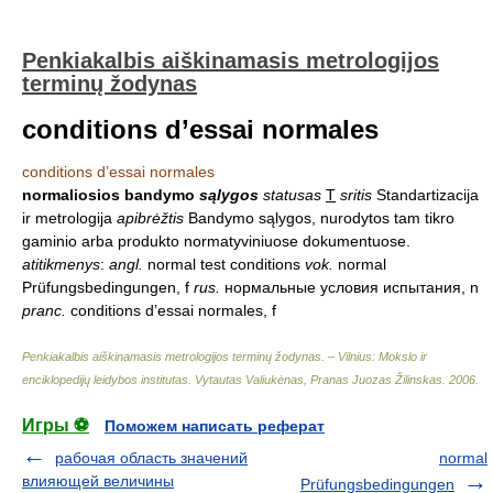
Penkiakalbis aiškinamasis metrologijos
terminų žodynas
conditions d’essai normales
conditions d’essai normales
normaliosios bandymo
sąlygos
statusas
T
sritis
Standartizacija
ir metrologija
apibrėžtis
Bandymo sąlygos, nurodytos tam tikro
gaminio arba produkto normatyviniuose dokumentuose.
atitikmenys
:
angl.
normal test conditions
vok.
normal
Prüfungsbedingungen, f
rus.
нормальные условия испытания, n
pranc.
conditions d’essai normales, f
Penkiakalbis aiškinamasis metrologijos terminų žodynas. – Vilnius: Mokslo ir
enciklopedijų leidybos institutas
.
Vytautas Valiukėnas, Pranas Juozas Žilinskas
.
2006
.
Игры ⚽
Поможем написать реферат
рабочая область значений
normal
влияющей величины
Prüfungsbedingungen