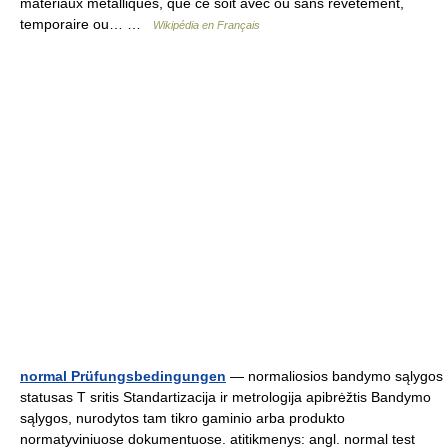
matériaux métalliques, que ce soit avec ou sans revêtement,
temporaire ou… …
Wikipédia en Français
normal Prüfungsbedingungen
— normaliosios bandymo sąlygos
statusas T sritis Standartizacija ir metrologija apibrėžtis Bandymo
sąlygos, nurodytos tam tikro gaminio arba produkto
normatyviniuose dokumentuose. atitikmenys: angl. normal test